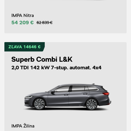
IMPA Nitra
54 209 €
62 839 €
ZĽAVA 14646 €
Superb Combi L&K
2,0 TDI 142 kW 7-stup. automat. 4x4
IMPA Žilina