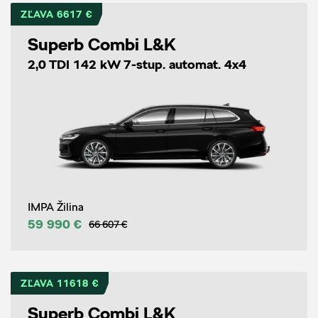
ZĽAVA 6617 €
Superb Combi L&K
2,0 TDI 142 kW 7-stup. automat. 4x4
IMPA Žilina
59 990 €
66 607 €
ZĽAVA 11618 €
Superb Combi L&K