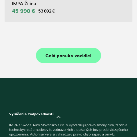
IMPA Žilina
45 990 €
53 892 €
Celá ponuka vozidiel
Vylúčenie zodpovednosti
IMPA a Škoda Auto Slovensko s.r.o. si vyhradzujú právo zmeny cien, farieb a
technických dát modelov tu zobrazených a opísaných bez predchádzajúceho
upozornenia. Autori servera si vyhradzujú právo chýb zápisu a omylu.