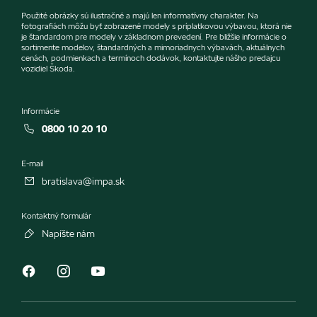
Použité obrázky sú ilustračné a majú len informatívny charakter. Na
fotografiách môžu byť zobrazené modely s príplatkovou výbavou, ktorá nie
je štandardom pre modely v základnom prevedení. Pre bližšie informácie o
sortimente modelov, štandardných a mimoriadnych výbavách, aktuálnych
cenách, podmienkach a termínoch dodávok, kontaktujte nášho predajcu
vozidiel Škoda.
Informácie
0800 10 20 10
E-mail
bratislava@impa.sk
Kontaktný formulár
Napíšte nám