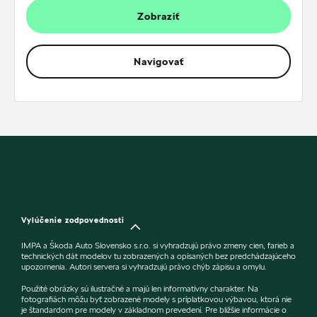
Zobraziť
Navigovať
Vylúčenie zodpovednosti
IMPA a Škoda Auto Slovensko s.r.o. si vyhradzujú právo zmeny cien, farieb a
technických dát modelov tu zobrazených a opísaných bez predchádzajúceho
upozornenia. Autori servera si vyhradzujú právo chýb zápisu a omylu.
Použité obrázky sú ilustračné a majú len informatívny charakter. Na
fotografiách môžu byť zobrazené modely s príplatkovou výbavou, ktorá nie
je štandardom pre modely v základnom prevedení. Pre bližšie informácie o