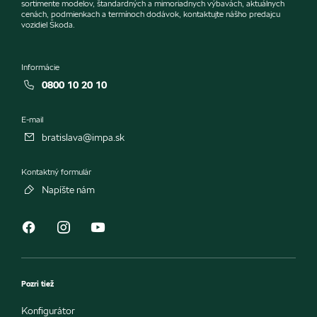
sortimente modelov, štandardných a mimoriadnych výbavách, aktuálnych
cenách, podmienkach a termínoch dodávok, kontaktujte nášho predajcu
vozidiel Škoda.
Informácie
0800 10 20 10
E-mail
bratislava@impa.sk
Kontaktný formulár
Napíšte nám
Pozri tiež
Konfigurátor