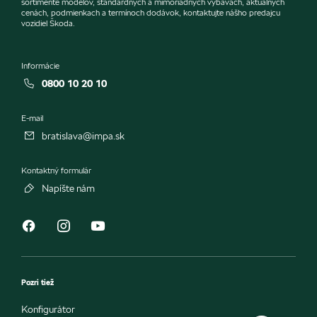
sortimente modelov, štandardných a mimoriadnych výbavách, aktuálnych
cenách, podmienkach a termínoch dodávok, kontaktujte nášho predajcu
vozidiel Škoda.
Informácie
0800 10 20 10
E-mail
bratislava@impa.sk
Kontaktný formulár
Napíšte nám
Pozri tiež
Konfigurátor