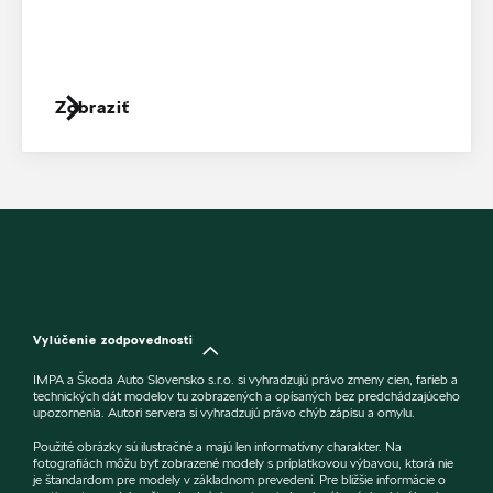
Zobraziť
Vylúčenie zodpovednosti
IMPA a Škoda Auto Slovensko s.r.o. si vyhradzujú právo zmeny cien, farieb a
technických dát modelov tu zobrazených a opísaných bez predchádzajúceho
upozornenia. Autori servera si vyhradzujú právo chýb zápisu a omylu.
Použité obrázky sú ilustračné a majú len informatívny charakter. Na
fotografiách môžu byť zobrazené modely s príplatkovou výbavou, ktorá nie
je štandardom pre modely v základnom prevedení. Pre bližšie informácie o