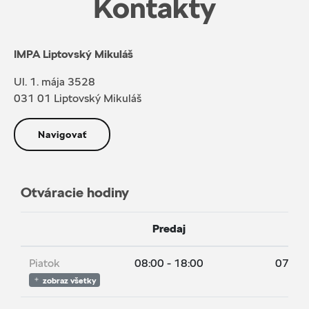
Kontakty
IMPA Liptovský Mikuláš
Ul. 1. mája 3528
031 01 Liptovský Mikuláš
Navigovať
Otváracie hodiny
Predaj
Se
Piatok
08:00 - 18:00
07:00 
zobraz všetky