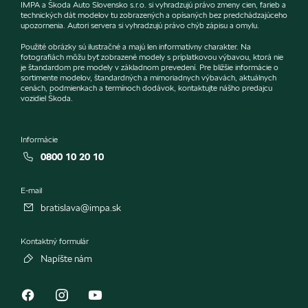
IMPA a Škoda Auto Slovensko s.r.o. si vyhradzujú právo zmeny cien, farieb a
technických dát modelov tu zobrazených a opísaných bez predchádzajúceho
upozornenia. Autori servera si vyhradzujú právo chýb zápisu a omylu.
Použité obrázky sú ilustračné a majú len informatívny charakter. Na
fotografiách môžu byť zobrazené modely s príplatkovou výbavou, ktorá nie
je štandardom pre modely v základnom prevedení. Pre bližšie informácie o
sortimente modelov, štandardných a mimoriadnych výbavách, aktuálnych
cenách, podmienkach a termínoch dodávok, kontaktujte nášho predajcu
vozidiel Škoda.
Informácie
0800 10 20 10
E-mail
bratislava@impa.sk
Kontaktný formulár
Napíšte nám