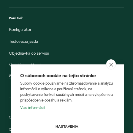
Pozri tiež
Konfigurátor
Testovacia jazda
Objednávka do servisu
Vozidlá ihneď k odberu
O súboroch cookie na tejto stránke
Škoda E-shop
Súbory cookie používame na zhromažďovanie a analýzu
informácií o výkone a používaní stránok, na
poskytovanie funkcií sociálnych médií a na vylepšenie a
prispôsobenie obsahu a reklám.
Viac informácií
Ochrana osobných údajov
NASTAVENIA
Cookies