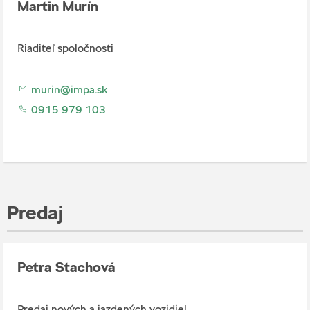
Martin Murín
Riaditeľ spoločnosti
murin@impa.sk
0915 979 103
Predaj
Petra Stachová
Predaj nových a jazdených vozidiel