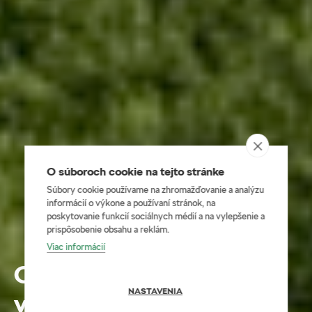
O súboroch cookie na tejto stránke
Súbory cookie používame na zhromažďovanie a analýzu
informácií o výkone a používaní stránok, na
poskytovanie funkcií sociálnych médií a na vylepšenie a
prispôsobenie obsahu a reklám.
Viac informácií
Octavia vám splní sa
NASTAVENIA
viac ako len 3 želania