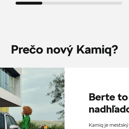
Prečo nový Kamiq?
Berte to
nadhľa
Kamiq je mestský 