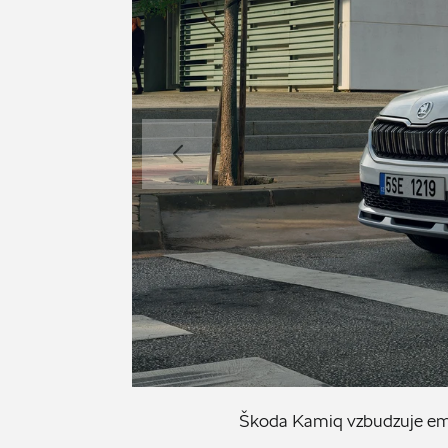
Škoda Kamiq vzbudzuje emó