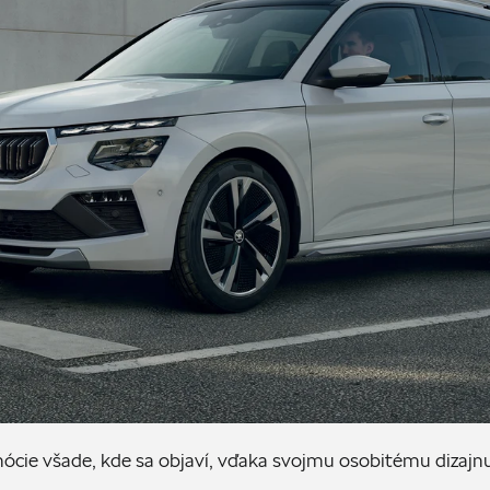
cie všade, kde sa objaví, vďaka svojmu osobitému dizajn