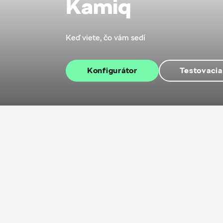
Kamiq
Keď viete, čo vám sedí
Konfigurátor
Testovacia