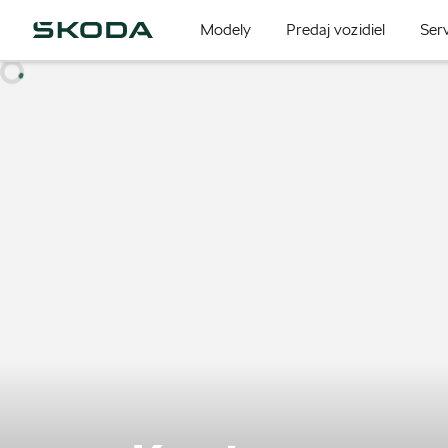
Modely
Predaj vozidiel
Serv