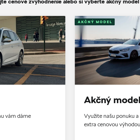
jte cenové zvýhodnenie alebo si vyberte akčný model
AKČNÝ MODEL
Akčný model
tomu vám dáme
Využite našu ponuku a 
extra cenovou výhodo