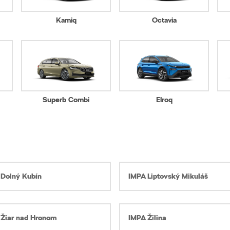
Kamiq
Octavia
Superb Combi
Elroq
 Dolný Kubín
IMPA Liptovský Mikuláš
 Žiar nad Hronom
IMPA Žilina