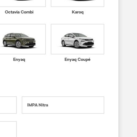
Octavia Combi
Karoq
Enyaq
Enyaq Coupé
IMPA Nitra