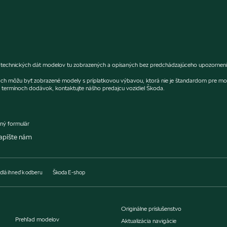
a technických dát modelov tu zobrazených a opísaných bez predchádzajúceho upozornenia.
fiách môžu byť zobrazené modely s príplatkovou výbavou, ktorá nie je štandardom pre mo
termínoch dodávok, kontaktujte nášho predajcu vozidiel Škoda.
ný formulár
apíšte nám
dlá ihneď k odberu
Škoda E-shop
Originálne príslušenstvo
Prehľad modelov
Aktualizácia navigácie