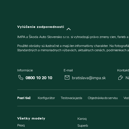
Vylúčenie zodpovednosti
IMPA a Škoda Auto Slovensko s.r.o. si vyhradzujú právo zmeny cien, farieb 
Použité obrázky sú ilustračné a majú len informatívny charakter. Na fotogra
štandardných a mimoriadnych výbavách, aktuálnych cenách, podmienkach a 
Informácie
E-mail
Kontakt
0800 10 20 10
bratislava@impa.sk
N
Pozri tiež
Konfigurátor
Testovacia jazda
Objednávka do servisu
Vozi
Všetky modely
Karoq
Peaq
Superb