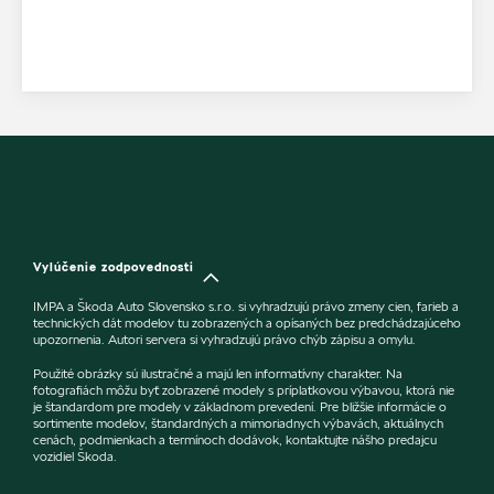
Vylúčenie zodpovednosti
IMPA a Škoda Auto Slovensko s.r.o. si vyhradzujú právo zmeny cien, farieb a
technických dát modelov tu zobrazených a opísaných bez predchádzajúceho
upozornenia. Autori servera si vyhradzujú právo chýb zápisu a omylu.
Použité obrázky sú ilustračné a majú len informatívny charakter. Na
fotografiách môžu byť zobrazené modely s príplatkovou výbavou, ktorá nie
je štandardom pre modely v základnom prevedení. Pre bližšie informácie o
sortimente modelov, štandardných a mimoriadnych výbavách, aktuálnych
cenách, podmienkach a termínoch dodávok, kontaktujte nášho predajcu
vozidiel Škoda.