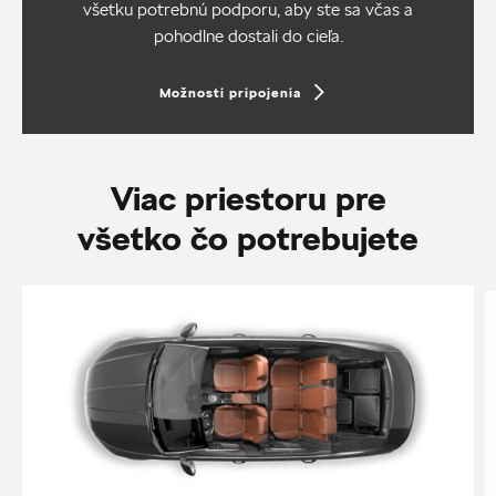
všetku potrebnú podporu, aby ste sa včas a
pohodlne dostali do cieľa.
Možnosti pripojenia
Viac priestoru pre
všetko čo potrebujete