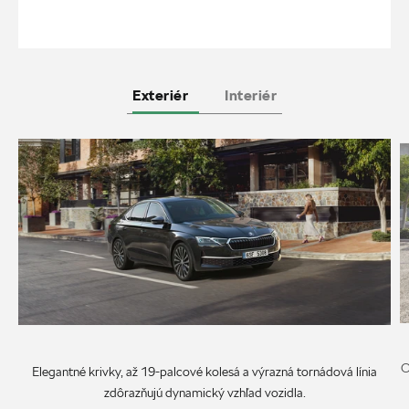
Exteriér
Interiér
O
Elegantné krivky, až 19-palcové kolesá a výrazná tornádová línia
zdôrazňujú dynamický vzhľad vozidla.