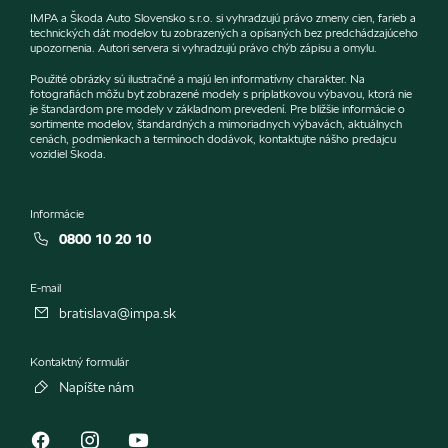
IMPA a Škoda Auto Slovensko s.r.o. si vyhradzujú právo zmeny cien, farieb a
technických dát modelov tu zobrazených a opísaných bez predchádzajúceho
upozornenia. Autori servera si vyhradzujú právo chýb zápisu a omylu.
Použité obrázky sú ilustračné a majú len informatívny charakter. Na
fotografiách môžu byť zobrazené modely s príplatkovou výbavou, ktorá nie
je štandardom pre modely v základnom prevedení. Pre bližšie informácie o
sortimente modelov, štandardných a mimoriadnych výbavách, aktuálnych
cenách, podmienkach a termínoch dodávok, kontaktujte nášho predajcu
vozidiel Škoda.
Informácie
0800 10 20 10
E-mail
bratislava@impa.sk
Kontaktný formulár
Napíšte nám