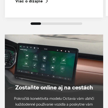
Viac o dizajne
Zostaňte online aj na cestách
Pokročilá konektivita modelu Octavia vám uľahčí
každodenné používanie vozidla a poskytne vám