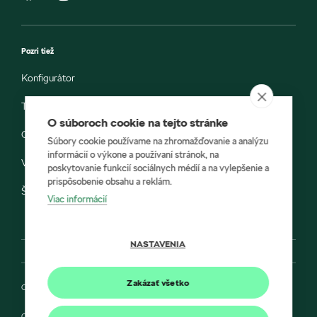
Pozri tiež
Konfigurátor
Testovacia jazda
O súboroch cookie na tejto stránke
Objednávka do servisu
Súbory cookie používame na zhromažďovanie a analýzu
informácií o výkone a používaní stránok, na
Vozidlá ihneď k odberu
poskytovanie funkcií sociálnych médií a na vylepšenie a
prispôsobenie obsahu a reklám.
Škoda E-shop
Viac informácií
NASTAVENIA
Zakázať všetko
Ochrana osobných údajov
Cookies