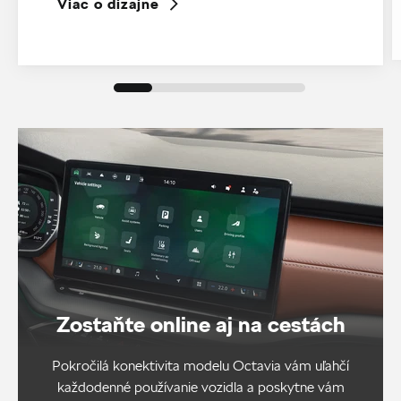
Viac o dizajne
Zostaňte online aj na cestách
Pokročilá konektivita modelu Octavia vám uľahčí
každodenné používanie vozidla a poskytne vám