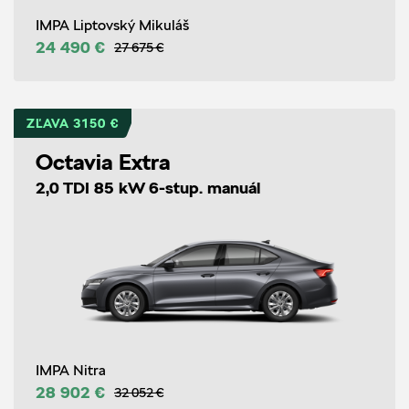
IMPA Liptovský Mikuláš
24 490 €
27 675 €
ZĽAVA 3150 €
Octavia Extra
2,0 TDI 85 kW 6-stup. manuál
IMPA Nitra
28 902 €
32 052 €