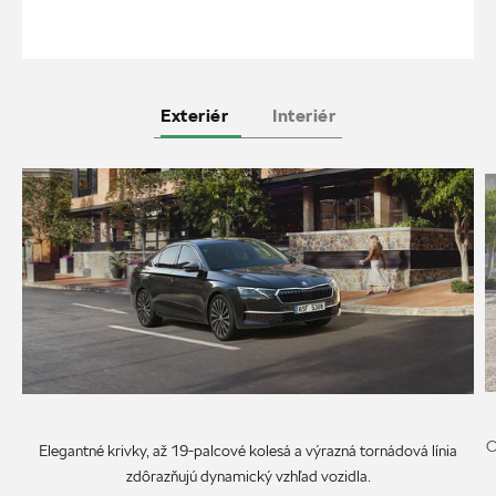
Exteriér
Interiér
O
Elegantné krivky, až 19-palcové kolesá a výrazná tornádová línia
zdôrazňujú dynamický vzhľad vozidla.