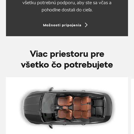
všetku potrebnú podporu, aby ste sa včas a
pohodlne dostali do cieľa.
Možnosti pripojenia
Viac priestoru pre
všetko čo potrebujete