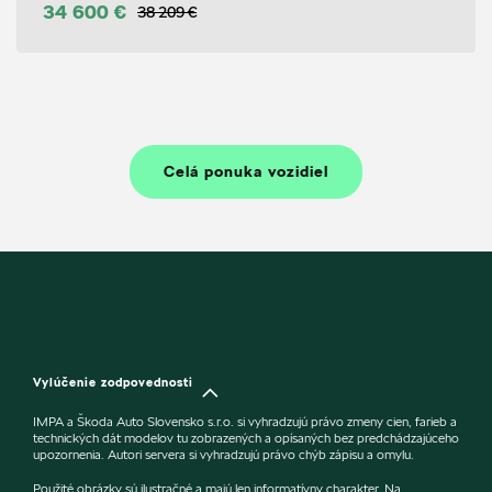
34 600 €
38 209 €
Celá ponuka vozidiel
Vylúčenie zodpovednosti
IMPA a Škoda Auto Slovensko s.r.o. si vyhradzujú právo zmeny cien, farieb a
technických dát modelov tu zobrazených a opísaných bez predchádzajúceho
upozornenia. Autori servera si vyhradzujú právo chýb zápisu a omylu.
Použité obrázky sú ilustračné a majú len informatívny charakter. Na