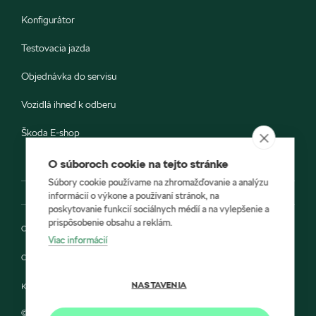
Konfigurátor
Testovacia jazda
Objednávka do servisu
Vozidlá ihneď k odberu
Škoda E-shop
O súboroch cookie na tejto stránke
Súbory cookie používame na zhromažďovanie a analýzu
informácií o výkone a používaní stránok, na
poskytovanie funkcií sociálnych médií a na vylepšenie a
prispôsobenie obsahu a reklám.
Ochrana osobných údajov
Viac informácií
Cookies
NASTAVENIA
Kontakt
© 2022 IMPA a Škoda Auto Slovensko s.r.o.