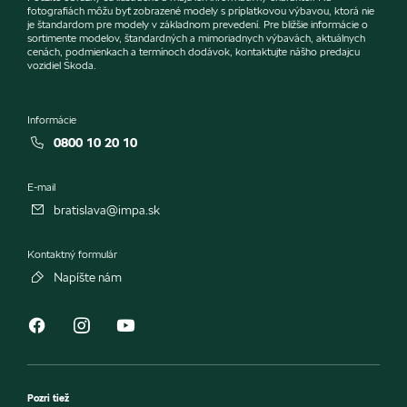
fotografiách môžu byť zobrazené modely s príplatkovou výbavou, ktorá nie
je štandardom pre modely v základnom prevedení. Pre bližšie informácie o
sortimente modelov, štandardných a mimoriadnych výbavách, aktuálnych
cenách, podmienkach a termínoch dodávok, kontaktujte nášho predajcu
vozidiel Škoda.
Informácie
0800 10 20 10
E-mail
bratislava@impa.sk
Kontaktný formulár
Napíšte nám
Pozri tiež