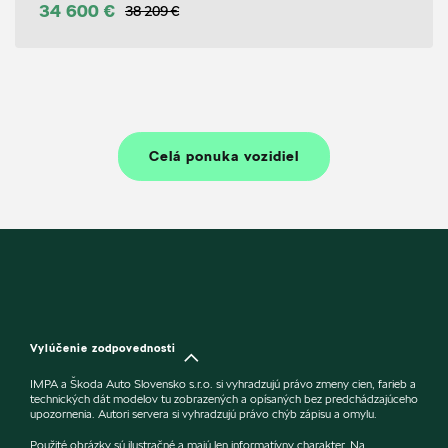
34 600 €
38 209 €
Celá ponuka vozidiel
Vylúčenie zodpovednosti
IMPA a Škoda Auto Slovensko s.r.o. si vyhradzujú právo zmeny cien, farieb a
technických dát modelov tu zobrazených a opísaných bez predchádzajúceho
upozornenia. Autori servera si vyhradzujú právo chýb zápisu a omylu.
Použité obrázky sú ilustračné a majú len informatívny charakter. Na