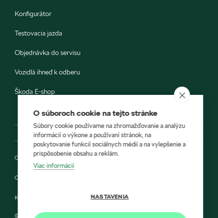
Konfigurátor
Testovacia jazda
Objednávka do servisu
Vozidlá ihneď k odberu
Škoda E-shop
O súboroch cookie na tejto stránke
Súbory cookie používame na zhromažďovanie a analýzu
informácií o výkone a používaní stránok, na
poskytovanie funkcií sociálnych médií a na vylepšenie a
prispôsobenie obsahu a reklám.
Ochrana osobných údajov
Viac informácií
Cookies
NASTAVENIA
Kontakt
© 2022 IMPA a Škoda Auto Slovensko s.r.o.