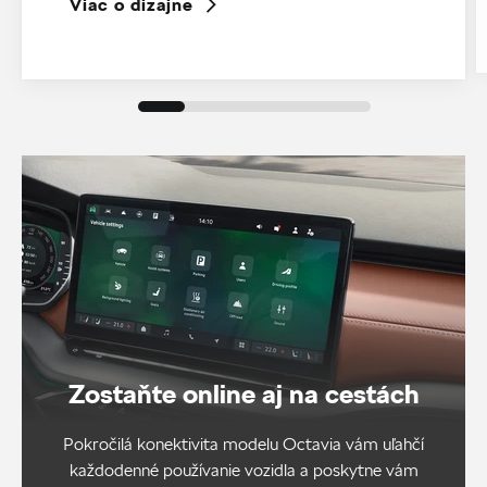
Viac o dizajne
Zostaňte online aj na cestách
Pokročilá konektivita modelu Octavia vám uľahčí
každodenné používanie vozidla a poskytne vám