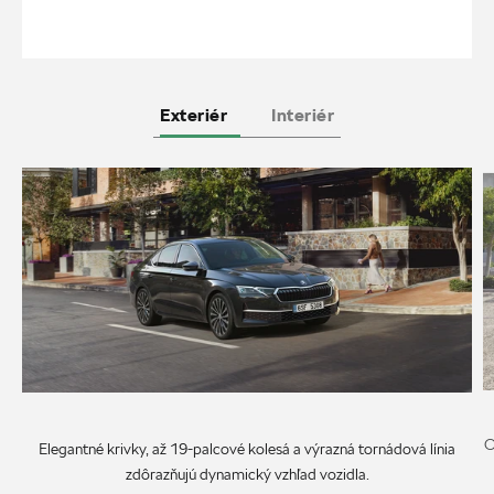
Exteriér
Interiér
O
Elegantné krivky, až 19-palcové kolesá a výrazná tornádová línia
zdôrazňujú dynamický vzhľad vozidla.