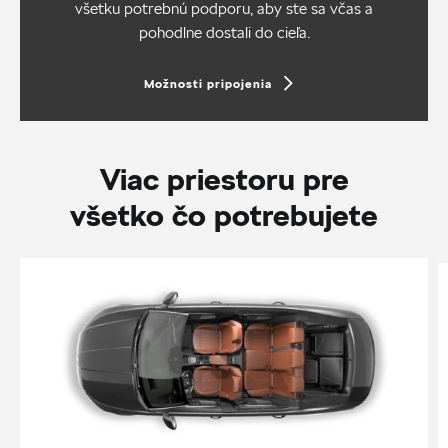
všetku potrebnú podporu, aby ste sa včas a
pohodlne dostali do cieľa.
Možnosti pripojenia
Viac priestoru pre
všetko čo potrebujete