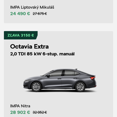
IMPA Liptovský Mikuláš
24 490 €
27 675 €
ZĽAVA 3150 €
Octavia Extra
2,0 TDI 85 kW 6-stup. manuál
IMPA Nitra
28 902 €
32 052 €