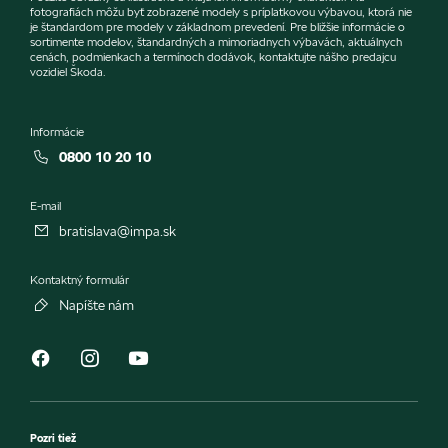
fotografiách môžu byť zobrazené modely s príplatkovou výbavou, ktorá nie
je štandardom pre modely v základnom prevedení. Pre bližšie informácie o
sortimente modelov, štandardných a mimoriadnych výbavách, aktuálnych
cenách, podmienkach a termínoch dodávok, kontaktujte nášho predajcu
vozidiel Škoda.
Informácie
0800 10 20 10
E-mail
bratislava@impa.sk
Kontaktný formulár
Napíšte nám
Pozri tiež