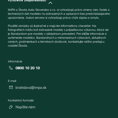
Vylúčenie zodpovednosti
IMPA a Škoda Auto Slovensko s.r.o. si vyhradzujú právo zmeny cien, farieb a
technických dát modelov tu zobrazených a opísaných bez predchádzajúceho
upozornenia. Autori servera si vyhradzujú právo chýb zápisu a omylu.
Použité obrázky sú ilustračné a majú len informatívny charakter. Na
fotografiách môžu byť zobrazené modely s príplatkovou výbavou, ktorá nie
je štandardom pre modely v základnom prevedení. Pre bližšie informácie o
sortimente modelov, štandardných a mimoriadnych výbavách, aktuálnych
cenách, podmienkach a termínoch dodávok, kontaktujte nášho predajcu
vozidiel Škoda.
Informácie
0800 10 20 10
E-mail
bratislava@impa.sk
Kontaktný formulár
Napíšte nám