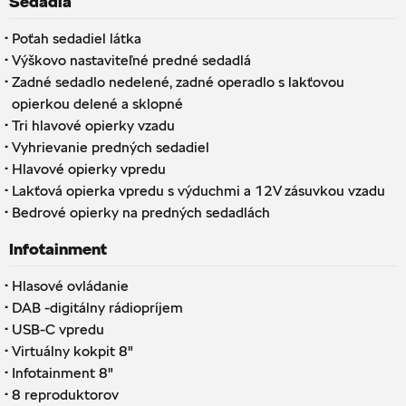
Sedadlá
·
Poťah sedadiel látka
·
Výškovo nastaviteľné predné sedadlá
·
Zadné sedadlo nedelené, zadné operadlo s lakťovou
opierkou delené a sklopné
·
Tri hlavové opierky vzadu
·
Vyhrievanie predných sedadiel
·
Hlavové opierky vpredu
·
Lakťová opierka vpredu s výduchmi a 12V zásuvkou vzadu
·
Bedrové opierky na predných sedadlách
Infotainment
·
Hlasové ovládanie
·
DAB -digitálny rádiopríjem
·
USB-C vpredu
·
Virtuálny kokpit 8"
·
Infotainment 8"
·
8 reproduktorov