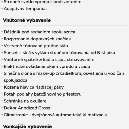
·
Stropné svetlo vpredu s podsvietením
·
Adaptívny tempomat
Vnútorné vybavenie
·
Dáždnik pod sedadlom spolujazdca
·
Rozpoznanie dopravných značiek
·
Vrstvené tónované predné sklo
·
Sunset – sklá s vyšším stupňom tónovania od B-stĺpika
·
Vnútorné spätné zrkadlo s aut. stmavovaním
·
Elektrické ovládanie okien vpredu a vzadu
·
Slnečná clona s make-up zrkadielkom, osvetlená u vodiča a
spolujazdca
·
Kožená hlavica riadiacej páky
·
Poťah podlahy batožinového priestoru
·
Schránka na okuliare
·
Dekor Anodized Cross
·
Climatronic - dvojzónová automatická klimatizácia
Vonkajšie vybavenie