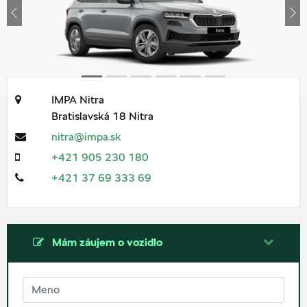
Previous
Ne
IMPA Nitra
Bratislavská 18
Nitra
nitra@impa.sk
+421 905 230 180
+421 37 69 333 69
Mám záujem o vozidlo