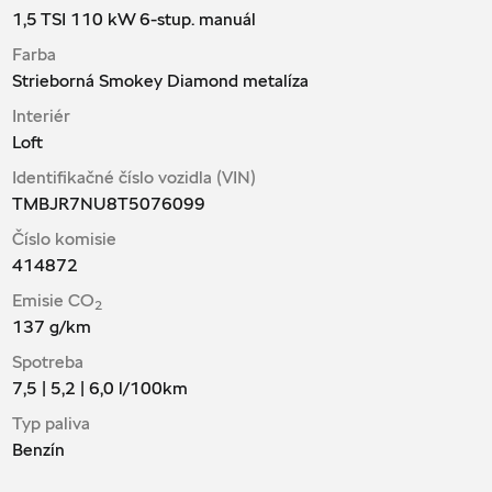
1,5 TSI 110 kW 6-stup. manuál
Farba
Strieborná Smokey Diamond metalíza
Interiér
Loft
Identifikačné číslo vozidla (VIN)
TMBJR7NU8T5076099
Číslo komisie
414872
Emisie CO
2
137
g/km
Spotreba
7,5 | 5,2 | 6,0
l/100km
Typ paliva
Benzín