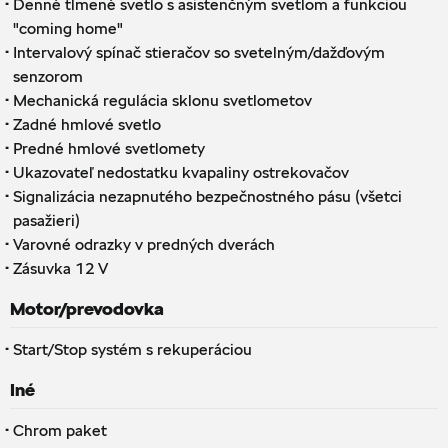
·
Denné tlmené svetlo s asistenčným svetlom a funkciou
"coming home"
·
Intervalový spínač stieračov so svetelným/dažďovým
senzorom
·
Mechanická regulácia sklonu svetlometov
·
Zadné hmlové svetlo
·
Predné hmlové svetlomety
·
Ukazovateľ nedostatku kvapaliny ostrekovačov
·
Signalizácia nezapnutého bezpečnostného pásu (všetci
pasažieri)
·
Varovné odrazky v predných dverách
·
Zásuvka 12 V
Motor/prevodovka
·
Start/Stop systém s rekuperáciou
Iné
·
Chrom paket