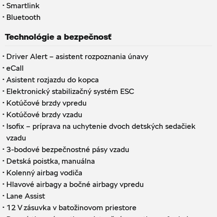
·
Smartlink
·
Bluetooth
Technológie a bezpečnosť
·
Driver Alert – asistent rozpoznania únavy
·
eCall
·
Asistent rozjazdu do kopca
·
Elektronický stabilizačný systém ESC
·
Kotúčové brzdy vpredu
·
Kotúčové brzdy vzadu
·
Isofix – príprava na uchytenie dvoch detských sedačiek
vzadu
·
3-bodové bezpečnostné pásy vzadu
·
Detská poistka, manuálna
·
Kolenný airbag vodiča
·
Hlavové airbagy a bočné airbagy vpredu
·
Lane Assist
·
12 V zásuvka v batožinovom priestore