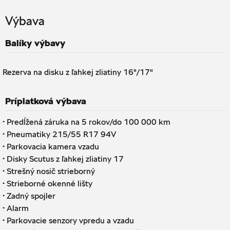
Výbava
Balíky výbavy
Rezerva na disku z ľahkej zliatiny 16"/17"
Príplatková výbava
·
Predĺžená záruka na 5 rokov/do 100 000 km
·
Pneumatiky 215/55 R17 94V
·
Parkovacia kamera vzadu
·
Disky Scutus z ľahkej zliatiny 17
·
Strešný nosič strieborný
·
Strieborné okenné lišty
·
Zadný spojler
·
Alarm
·
Parkovacie senzory vpredu a vzadu