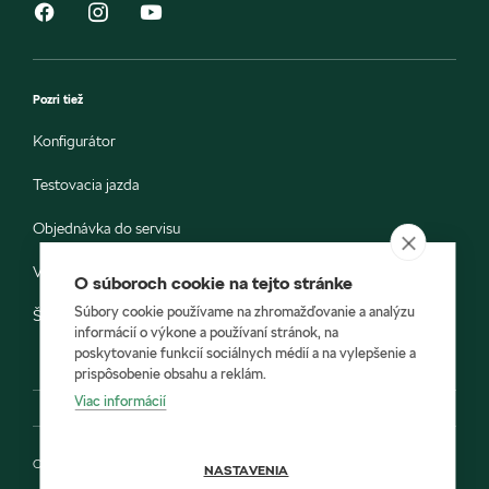
Pozri tiež
Konfigurátor
Testovacia jazda
Objednávka do servisu
Vozidlá ihneď k odberu
O súboroch cookie na tejto stránke
Súbory cookie používame na zhromažďovanie a analýzu
Škoda E-shop
informácií o výkone a používaní stránok, na
poskytovanie funkcií sociálnych médií a na vylepšenie a
prispôsobenie obsahu a reklám.
Viac informácií
Ochrana osobných údajov
NASTAVENIA