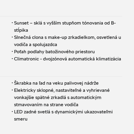
·
Sunset – sklá s vyšším stupňom tónovania od B-
stĺpika
·
Slnečná clona s make-up zrkadielkom, osvetlená u
vodiča a spolujazdca
·
Poťah podlahy batožinového priestoru
·
Climatronic - dvojzónová automatická klimatizácia
·
Škrabka na ľad na veku palivovej nádrže
·
Elektricky sklopné, nastaviteľné a vyhrievané
vonkajšie spätné zrkadlá s automatickým
stmavovaním na strane vodiča
·
LED zadné svetlá s dynamickými ukazovateľmi
smeru