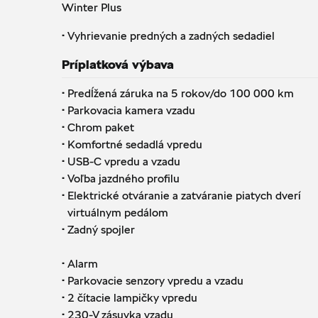
Winter Plus
·
Vyhrievanie predných a zadných sedadiel
Príplatková výbava
·
Predĺžená záruka na 5 rokov/do 100 000 km
·
Parkovacia kamera vzadu
·
Chrom paket
·
Komfortné sedadlá vpredu
·
USB-C vpredu a vzadu
·
Voľba jazdného profilu
·
Elektrické otváranie a zatváranie piatych dverí
virtuálnym pedálom
·
Zadný spojler
·
Alarm
·
Parkovacie senzory vpredu a vzadu
·
2 čítacie lampičky vpredu
·
230-V zásuvka vzadu