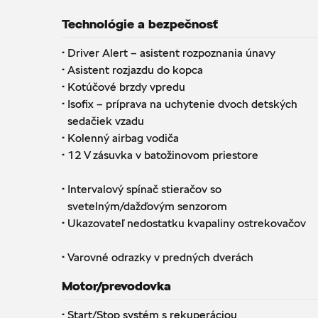
Technológie a bezpečnosť
·
Driver Alert – asistent rozpoznania únavy
·
Asistent rozjazdu do kopca
·
Kotúčové brzdy vpredu
·
Isofix – príprava na uchytenie dvoch detských
sedačiek vzadu
·
Kolenný airbag vodiča
·
12 V zásuvka v batožinovom priestore
·
Intervalový spínač stieračov so
svetelným/dažďovým senzorom
·
Ukazovateľ nedostatku kvapaliny ostrekovačov
·
Varovné odrazky v predných dverách
Motor/prevodovka
·
Start/Stop systém s rekuperáciou