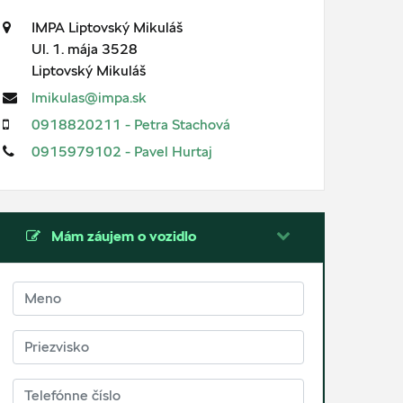
IMPA Liptovský Mikuláš
Ul. 1. mája 3528
Liptovský Mikuláš
lmikulas@impa.sk
0918820211 - Petra Stachová
0915979102 - Pavel Hurtaj
Mám záujem o vozidlo