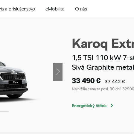
is a príslušenstvo
eMobilita
O nás
Karoq Extr
1,5 TSI 110 kW 7-s
Sivá Graphite metal
Next
33 490 €
37 442 €
Najnižšia cena za posl. 30 dní:
32900
Energetický štítok