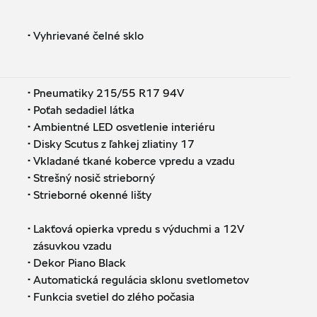
·
Vyhrievané čelné sklo
·
Pneumatiky 215/55 R17 94V
·
Poťah sedadiel látka
·
Ambientné LED osvetlenie interiéru
·
Disky Scutus z ľahkej zliatiny 17
·
Vkladané tkané koberce vpredu a vzadu
·
Strešný nosič strieborný
·
Strieborné okenné lišty
·
Lakťová opierka vpredu s výduchmi a 12V
zásuvkou vzadu
·
Dekor Piano Black
·
Automatická regulácia sklonu svetlometov
·
Funkcia svetiel do zlého počasia