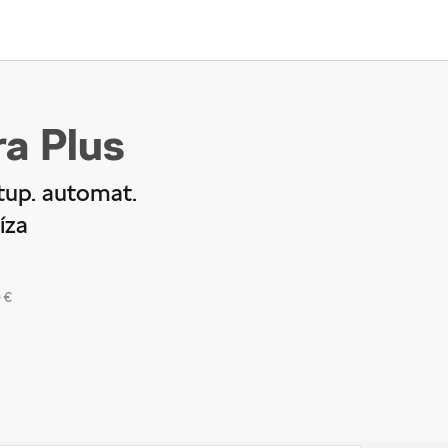
a Plus
tup. automat.
íza
 €