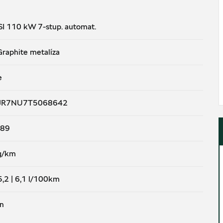
SI 110 kW 7-stup. automat.
Graphite metalíza
e
JR7NU7T5068642
89
g/km
5,2 | 6,1
l/100km
n