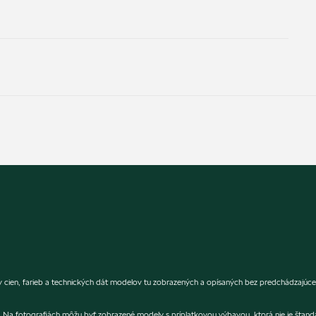
 cien, farieb a technických dát modelov tu zobrazených a opísaných bez predchádzajúce
er. Na fotografiách môžu byť zobrazené modely s príplatkovou výbavou, ktorá nie je štan