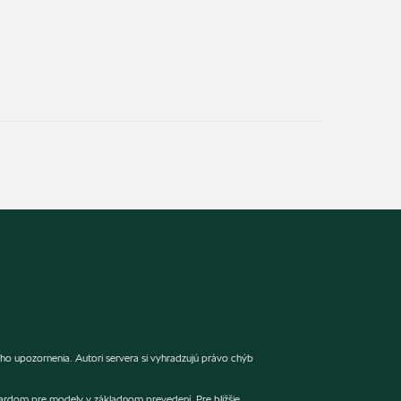
ho upozornenia. Autori servera si vyhradzujú právo chýb
dardom pre modely v základnom prevedení. Pre bližšie