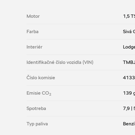
Motor
1,5 T
Farba
Sivá 
Interiér
Lodg
Identifikačné číslo vozidla (VIN)
TMB
Číslo komisie
4133
Emisie CO
139
2
Spotreba
7,9 | 
Typ paliva
Benzí