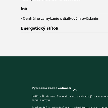
Iné
·
Centrálne zamykanie s diaľkovým ovládaním
Energetický štítok
Vylúčenie zodpovednosti
IMPA a Škoda Auto Slovensko s.r.o. si vyhradzujú právo zmeny
zápisu a omylu.
Použité obrázky sú ilustračné a majú len informatívny charakt