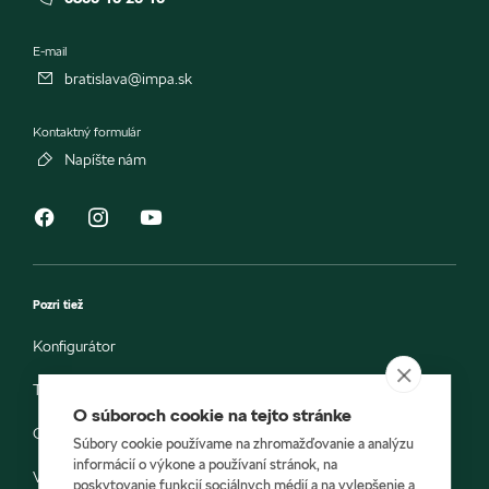
E-mail
bratislava@impa.sk
Kontaktný formulár
Napíšte nám
Pozri tiež
Konfigurátor
Testovacia jazda
O súboroch cookie na tejto stránke
Objednávka do servisu
Súbory cookie používame na zhromažďovanie a analýzu
informácií o výkone a používaní stránok, na
Vozidlá ihneď k odberu
poskytovanie funkcií sociálnych médií a na vylepšenie a