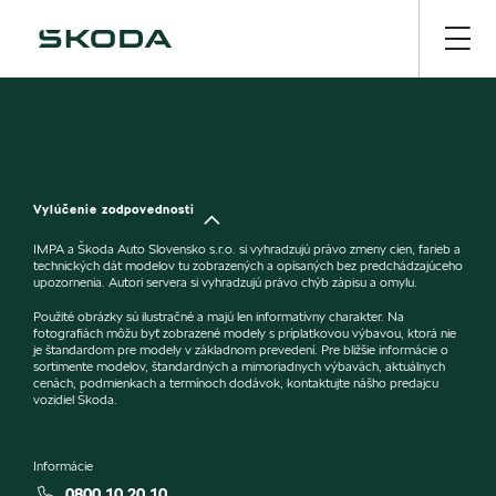
Vylúčenie zodpovednosti
IMPA a Škoda Auto Slovensko s.r.o. si vyhradzujú právo zmeny cien, farieb a
technických dát modelov tu zobrazených a opísaných bez predchádzajúceho
upozornenia. Autori servera si vyhradzujú právo chýb zápisu a omylu.
Použité obrázky sú ilustračné a majú len informatívny charakter. Na
fotografiách môžu byť zobrazené modely s príplatkovou výbavou, ktorá nie
je štandardom pre modely v základnom prevedení. Pre bližšie informácie o
sortimente modelov, štandardných a mimoriadnych výbavách, aktuálnych
cenách, podmienkach a termínoch dodávok, kontaktujte nášho predajcu
vozidiel Škoda.
Informácie
0800 10 20 10