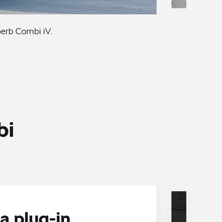
erb Combi iV.
bi
a plug-in