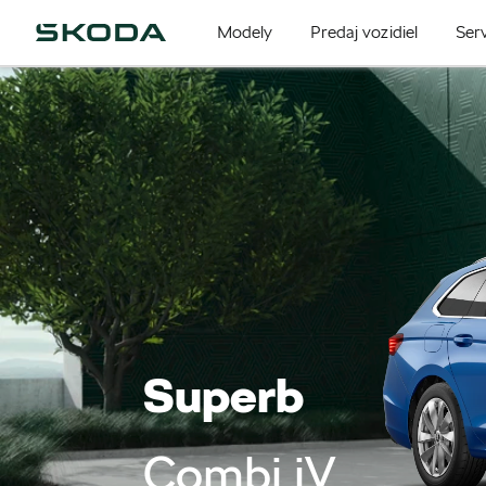
Modely
Predaj vozidiel
Serv
Superb
Combi iV