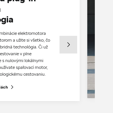
á
ógia
mbinácie elektromotora
orom a užite si všetko, čo
bridná technológia. Či už
estovanie v plne
e s nulovými lokálnymi
oužívate spaľovací motor,
kologickému cestovaniu.
iách