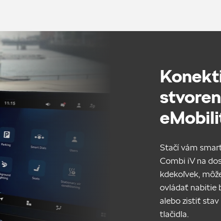
Konekti
stvoren
eMobili
Stačí vám smart
Combi iV na dos
kdekoľvek, môže
ovládať nabitie 
alebo zistiť sta
tlačidla.