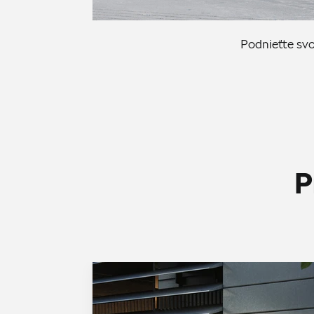
Podnieťte sv
P