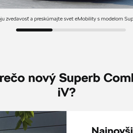
oju zvedavosť a preskúmajte svet eMobility s modelom Sup
rečo nový Superb Com
iV?
Najnovši