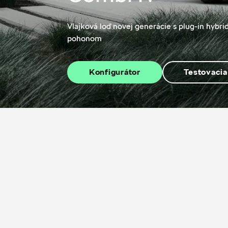
Vlajková loď novej generácie s plug-in hybr
pohonom
Konfigurátor
Testovacia