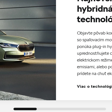
hybridn
technol
Objavte pôvab ko
so spaľovacím mot
ponúka plug-in hy
uprednostňujete c
elektrickom režim
emisiami, alebo p
prídete na chuť e
Viac o technológ