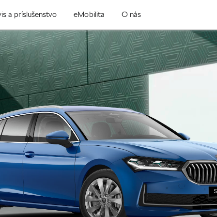
is a príslušenstvo
eMobilita
O nás