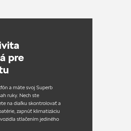
vita
á pre
tu
fón a máte svoj Superb
ah ruky. Nech ste
te na diaľku skontrolovať a
batérie, zapnúť klimatizáciu
v vozidla stlačením jediného