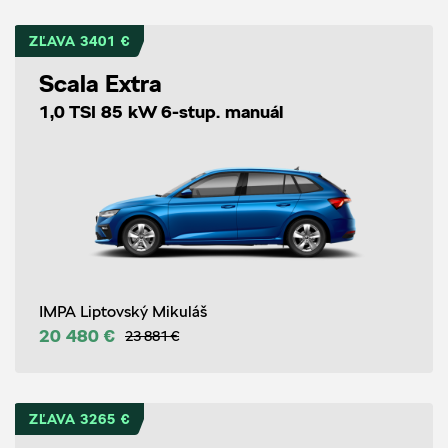
ZĽAVA 3401 €
Scala Extra
1,0 TSI 85 kW 6-stup. manuál
IMPA Liptovský Mikuláš
20 480 €
23 881 €
ZĽAVA 3265 €