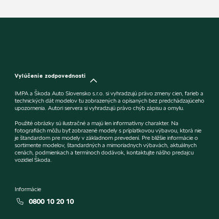
Vylúčenie zodpovednosti
IMPA a Škoda Auto Slovensko s.r.o. si vyhradzujú právo zmeny cien, farieb a
technických dát modelov tu zobrazených a opísaných bez predchádzajúceho
upozornenia. Autori servera si vyhradzujú právo chýb zápisu a omylu.
Použité obrázky sú ilustračné a majú len informatívny charakter. Na
fotografiách môžu byť zobrazené modely s príplatkovou výbavou, ktorá nie
je štandardom pre modely v základnom prevedení. Pre bližšie informácie o
sortimente modelov, štandardných a mimoriadnych výbavách, aktuálnych
cenách, podmienkach a termínoch dodávok, kontaktujte nášho predajcu
vozidiel Škoda.
Informácie
0800 10 20 10