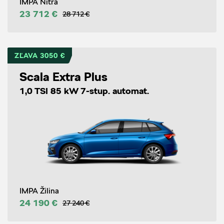
IMPA Nitra
23 712 €
28 712 €
ZĽAVA 3050 €
Scala Extra Plus
1,0 TSI 85 kW 7-stup. automat.
IMPA Žilina
24 190 €
27 240 €