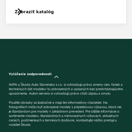
Zobraziť katalóg
Vylúčenie zodpovednosti
IMPA a Škoda Auto Slovensko s.r.o. si vyhradzujú právo zmeny cien, farieb a
technických dát modelov tu zobrazených a opísaných bez predchádzajúceho
upozornenia. Autori servera si vyhradzujú právo chýb zápisu a omylu.
Použité obrázky sú ilustračné a majú len informatívny charakter. Na
fotografiách môžu byť zobrazené modely s príplatkovou výbavou, ktorá nie
je štandardom pre modely v základnom prevedení. Pre bližšie informácie o
sortimente modelov, štandardných a mimoriadnych výbavách, aktuálnych
cenách, podmienkach a termínoch dodávok, kontaktujte nášho predajcu
vozidiel Škoda.