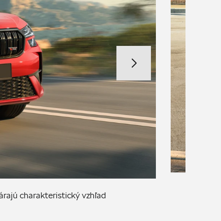
Na
rajú charakteristický vzhľad