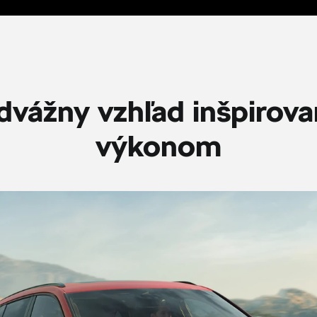
vážny vzhľad inšpirov
výkonom