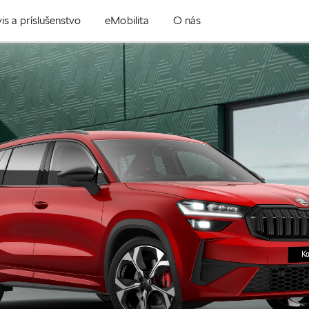
is a príslušenstvo
eMobilita
O nás